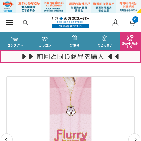
0
コンタクト
カラコン
定期便
まとめ買い