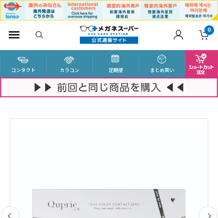
0
コンタクト
カラコン
定期便
まとめ買い