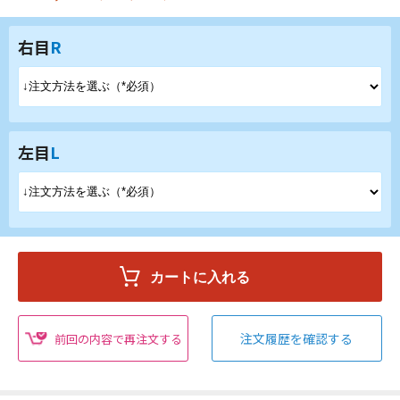
右目
R
左目
L
注文履歴を確認する
前回の内容で再注文する