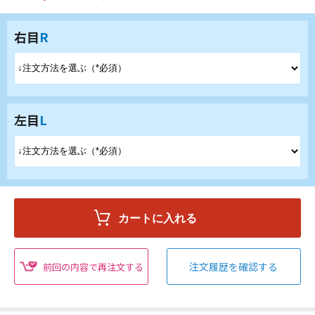
右目
R
左目
L
注文履歴を確認する
前回の内容で再注文する