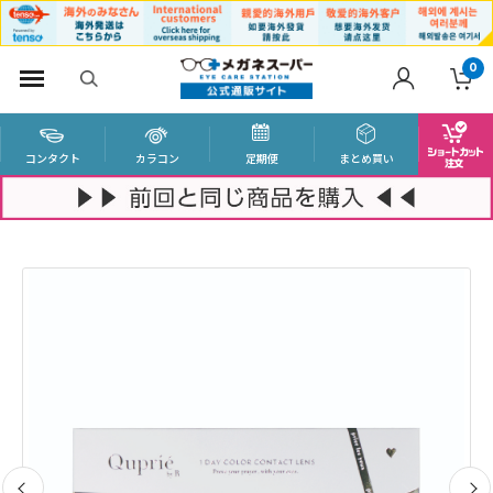
0
コンタクト
カラコン
定期便
まとめ買い