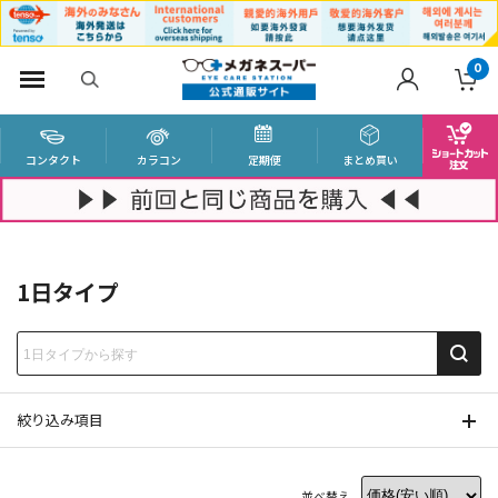
0
コンタクト
カラコン
定期便
まとめ買い
1日タイプ
絞り込み項目
並べ替え