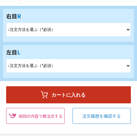
右目
R
左目
L
注文履歴を確認する
前回の内容で再注文する