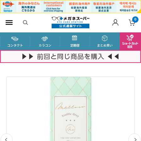
0
コンタクト
カラコン
定期便
まとめ買い