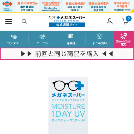
0
コンタクト
カラコン
定期便
まとめ買い