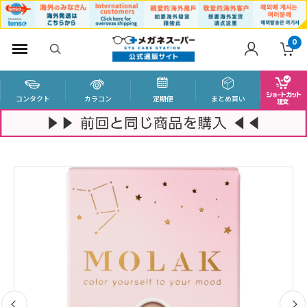
0
コンタクト
カラコン
定期便
まとめ買い