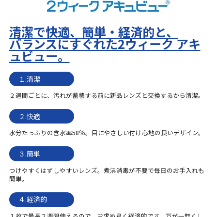
清潔で快適、簡単・経済的と、
バランスにすぐれた2ウィーク アキ
ュビュー。
１.清潔
２週間ごとに、汚れが蓄積する前に新品レンズと交換するから清潔。
２.快適
水分たっぷりの含水率58％。目にやさしい付け心地の良いデザイン。
３.簡単
つけやすくはずしやすいレンズ。煮沸消毒が不要で毎日のお手入れも
簡単。
４.経済的
１枚で最長２週間使えるので、お求め易く経済的です。万が一無くし