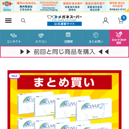
0
コンタクト
カラコン
定期便
まとめ買い