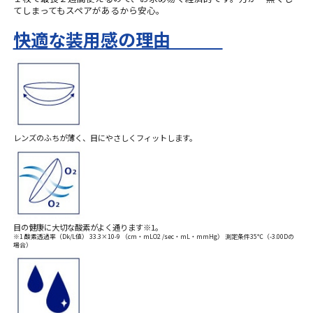
てしまってもスペアがあるから安心。
快適な装用感の理由
レンズのふちが薄く、目にやさしくフィットします。
目の健康に大切な酸素がよく通ります※1。
※1 酸素透過率（Dk/L値） 33.3×10-9 （cm・mLO2 /sec・mL・mmHg） 測定条件35℃（-3.00Dの
場合）