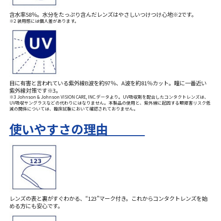
含水率58％。水分をたっぷり含んだレンズはやさしいつけつけ心地※2です。
※2 装用感には個人差があります。
目に有害と言われている紫外線B波を約97％、A波を約81％カット。瞳に一番近い
紫外線対策です※3。
※3 Johnson & Johnson VISION CARE, INC.データより。UV吸収剤を配合したコンタクトレンズは、
UV吸収サングラスなどの代わりにはなりません。本製品の使用と、紫外線に起因する眼障害リスク低
減の関係については、臨床試験において確認されておりません。
使いやすさの理由
レンズの表と裏がすぐわかる、“123”マーク付き。これからコンタクトレンズを始
める方にも安心です。