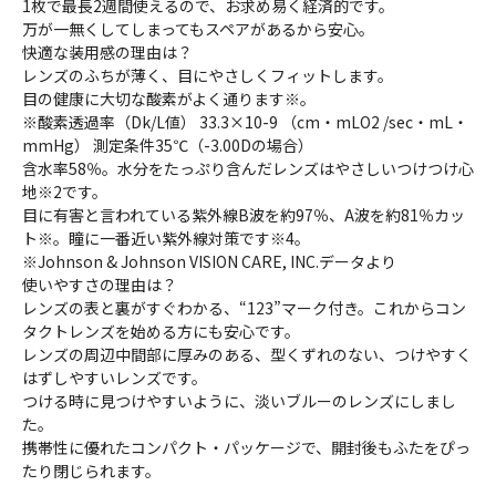
1枚で最長2週間使えるので、お求め易く経済的です。
万が一無くしてしまってもスペアがあるから安心。
快適な装用感の理由は？
レンズのふちが薄く、目にやさしくフィットします。
目の健康に大切な酸素がよく通ります※。
※酸素透過率（Dk/L値） 33.3×10-9 （cm・mLO2 /sec・mL・
mmHg） 測定条件35℃（-3.00Dの場合）
含水率58％。水分をたっぷり含んだレンズはやさしいつけつけ心
地※2です。
目に有害と言われている紫外線B波を約97％、A波を約81％カッ
ト※。瞳に一番近い紫外線対策です※4。
※Johnson & Johnson VISION CARE, INC.データより
使いやすさの理由は？
レンズの表と裏がすぐわかる、“123”マーク付き。これからコン
タクトレンズを始める方にも安心です。
レンズの周辺中間部に厚みのある、型くずれのない、つけやすく
はずしやすいレンズです。
つける時に見つけやすいように、淡いブルーのレンズにしまし
た。
携帯性に優れたコンパクト・パッケージで、開封後もふたをぴっ
たり閉じられます。