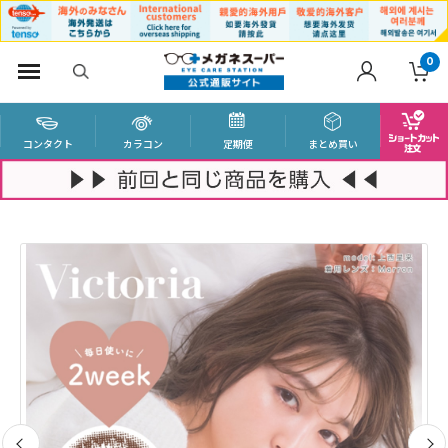
0
コンタクト
カラコン
定期便
まとめ買い