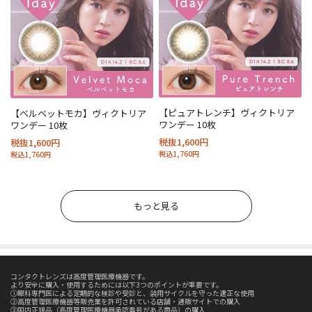
【ピュアトレンチ】ヴィクトリア
【ベルベットモカ】ヴィクトリア
ワンデー 10枚
ワンデー 10枚
税抜1,600円
税抜1,600円
税込1,760円
税込1,760円
もっと見る
コンタクトレンズは高度管理医療機器です。
より安全に購入・使用するためには以下3つのポイントが重要です。
①眼科専門医による定期的な検診や受診と、装用サイクルを守った適正な使用
②高度管理医療機器等販売業を許可されている店舗・通販サイトでの購入
③国内正規品（高度管理医療機器承認番号がある商品）の購入