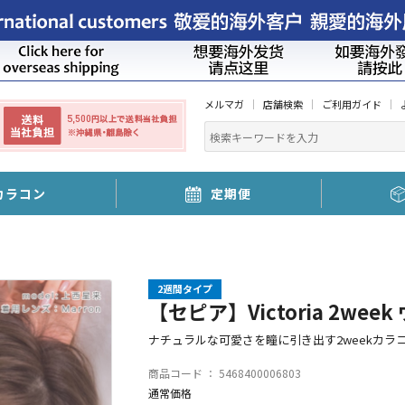
メルマガ
店舗検索
ご利用ガイド
カラコン
定期便
2週間タイプ
【セピア】Victoria 2wee
ナチュラルな可愛さを瞳に引き出す2weekカラ
商品コード ：
5468400006803
通常価格