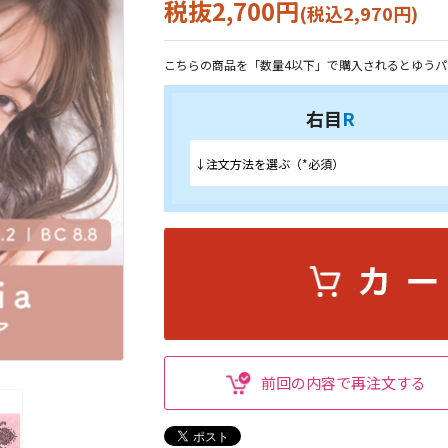
税抜2,700円
(税込2,970円)
こちらの商品を「数量4以下」で購入されるとゆうパ
右目
R
前回の内容で再注文する