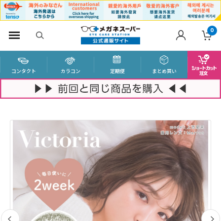
0
コンタクト
カラコン
定期便
まとめ買い