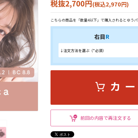
税抜2,700円
(税込2,970円)
こちらの商品を「数量4以下」で購入されるとゆうパ
右目
R
前回の内容で再注文する