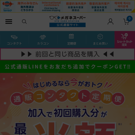
0
コンタクト
カラコン
定期便
まとめ買い