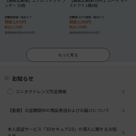
【通販定期便】エアロ フィット ワ
【通販定期便LIGHT】ロート モイ
ンデー 30枚
ストアイ 1箱6枚
定期便価格一箱あたり
定期便LIGHT価格一箱あたり
税抜2,975円
税抜3,360円
税込3,272円
税込3,696円
通常価格 税込4,675円
通常価格 税込4,620円
もっと見る
お知らせ
コンタクトレンズ欠品情報
【重要】お盆期間中の商品発送およびお届けについて
本人認証サービス「3Dセキュア2.0」の導入に関するお知
らせ