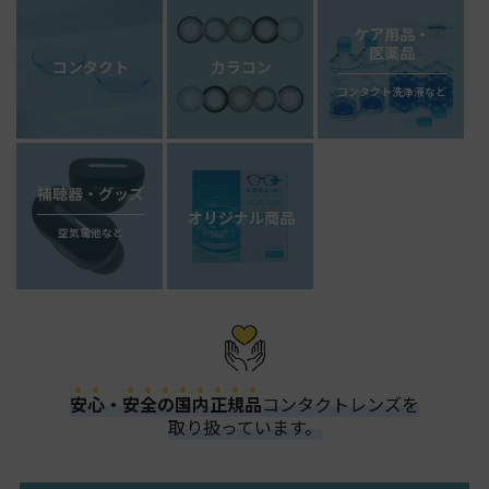
ケア用品・
医薬品
コンタクト
カラコン
コンタクト洗浄液など
補聴器・グッズ
オリジナル商品
空気電池など
安
心
・
安
全
の
国
内
正
規
品
コンタクトレンズを
取り扱っています。