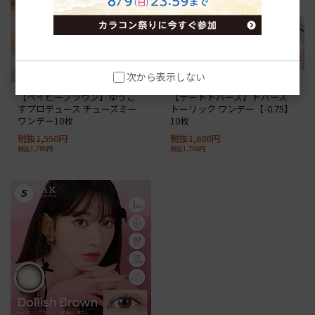
次から表示しない
【ベイビーブラウン】ゆうこ
【デートトパーズ】トパーズ
すプロデュース チューズミー
トーリック ワンデー【-0.75】
ワンデー10枚
10枚
税抜1,550円
税抜1,600円
税込1,705円
税込1,760円
5