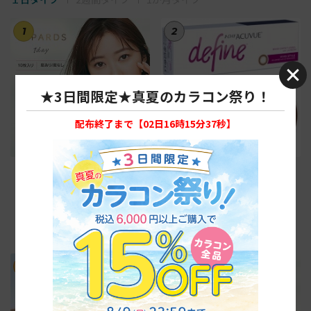
1
2
★3日間限定★真夏のカラコン祭り！
配布終了まで【
02日16時15分36秒
】
【デートトパーズ】トパーズ 1
【ヴィヴィッドスタイル】ワ
箱10枚入り
ンデーアキュビューディファイ
ンモイスト30枚
税抜1,600円
税抜4,800円
税込1,760円
税込5,280円
3
4