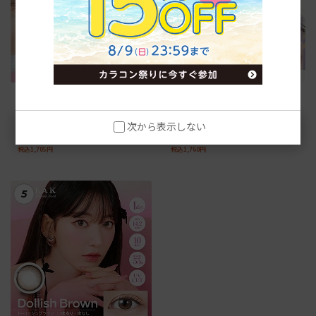
【ベイビーブラウン】ゆうこ
【デートトパーズ】トパーズ
すプロデュース チューズミー
トーリック ワンデー【-0.75】
ワンデー10枚
10枚
次から表示しない
税抜1,550円
税抜1,600円
税込1,705円
税込1,760円
5