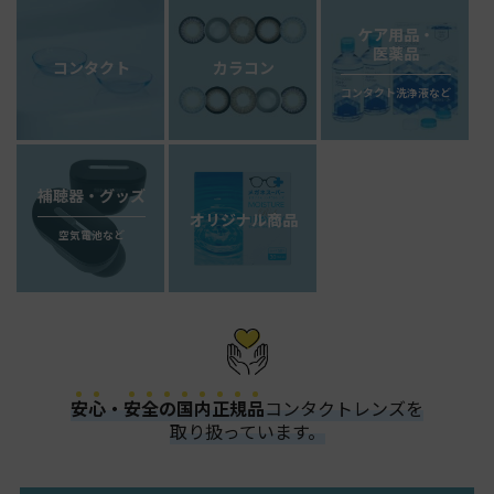
ケア用品・
医薬品
コンタクト
カラコン
コンタクト洗浄液など
補聴器・グッズ
オリジナル商品
空気電池など
安
心
・
安
全
の
国
内
正
規
品
コンタクトレンズを
取り扱っています。