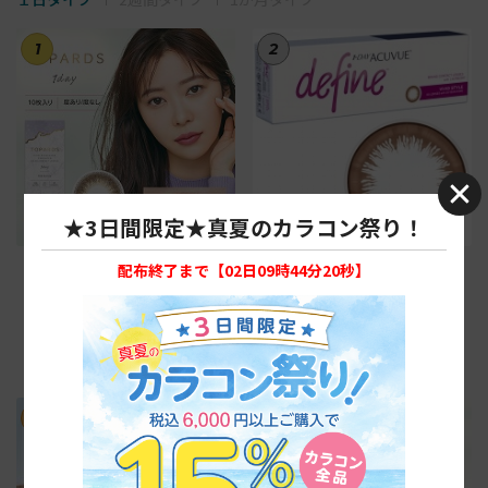
1
2
★3日間限定★真夏のカラコン祭り！
【デートトパーズ】トパーズ 1
【ヴィヴィッドスタイル】ワ
配布終了まで【
02日09時44分19秒
】
箱10枚入り
ンデーアキュビューディファイ
ンモイスト30枚
税抜1,600円
税抜4,800円
税込1,760円
税込5,280円
3
4