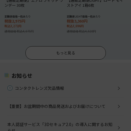
【通販定期便】エアロ フィット ワ
【通販定期便LIGHT】ロート モイ
ンデー 30枚
ストアイ 1箱6枚
定期便価格一箱あたり
定期便LIGHT価格一箱あたり
税抜2,975円
税抜3,360円
税込3,272円
税込3,696円
通常価格 税込4,675円
通常価格 税込4,620円
もっと見る
お知らせ
コンタクトレンズ欠品情報
【重要】お盆期間中の商品発送およびお届けについて
本人認証サービス「3Dセキュア2.0」の導入に関するお知
らせ