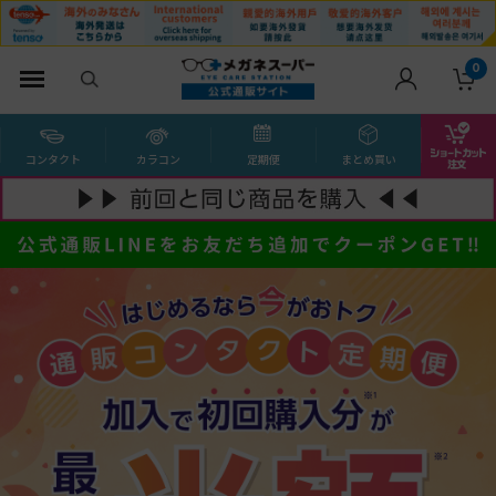
0
コンタクト
カラコン
定期便
まとめ買い